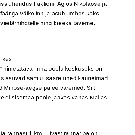
siühendus Iraklioni, Agios Nikolaose ja
fääriga väikelinn ja asub umbes kaks
viietärnihotelle ning kreeka taverne.
, kes
” nimetatava linna ööelu keskuseks on
lias asuvad samuti saare ühed kauneimad
ud Minose-aegse palee varemed. Siit
Veidi sisemaa poole jäävas vanas Malias
ja rannast 1 km. Liivast rannariba on