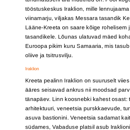
tööstuskeskus Iraklion, mille lennujaa
viinamarju, viljakas Messara tasandik K
Lääne-Kreeta on saare kõige rohelisem j
tasandikele. Lõunas ulatuvad mäed kohat
Euroopa pikim kuru Samaaria, mis tasub 
oliive ja tsitrusvilju.
Iraklion
Kreeta pealinn Iraklion on suuruselt viie
ääres seisavad ankrus nii moodsad parvl
tänapäev. Linn koosnebki kahest osast:
arhitektuuri, veneetsia purskkaevude, tu
asuva bastionini. Veneetsia sadamat kait
südames, Vabaduse platsil asub Iraklion