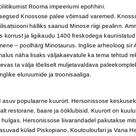
oliitikumist Rooma impeeriumi epohhini.
uri aegsed Knossose palee võimsad varemed. Knosso
lisatsiooni hälliks saanud Minose riigi pealinn. Am
is korrust ja ligikaudu 1400 freskodega kaunistatud 
imene – poolhärg Minotaurus. Inglise arheoloog sir 
imalus näha lisaks väljakaevatule ka tema tehtud re
aevas ta välja tõeliselt muljetavaldava paleekompl
nglike eluruumide ja troonisaaliga.
ol asuv populaarne kuurort. Hersonissose keskuse
 restorane, baare ja ööklubisid. Kuurort on kuulus
 hulgas. Hersonissose liivarandadel pakutakse mit
 asuvad külad Piskopiano, Koutouloufari ja Vana