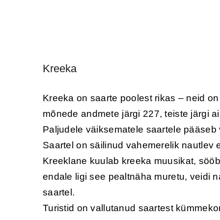
Kreeka
Kreeka on saarte poolest rikas – neid on
mõnede andmete järgi 227, teiste järgi a
Paljudele väiksematele saartele pääseb v
Saartel on säilinud vahemerelik nautlev e
Kreeklane kuulab kreeka muusikat, sööb 
endale ligi see pealtnäha muretu, veidi 
saartel.
Turistid on vallutanud saartest kümmekon