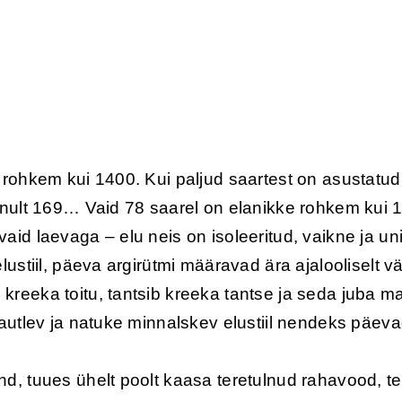
 rohkem kui 1400. Kui paljud saartest on asustatud,
inult 169… Vaid 78 saarel on elanikke rohkem kui 
aid laevaga – elu neis on isoleeritud, vaikne ja un
lustiil, päeva argirütmi määravad ära ajalooliselt v
kreeka toitu, tantsib kreeka tantse ja seda juba m
nautlev ja natuke minnalskev elustiil nendeks päev
d, tuues ühelt poolt kaasa teretulnud rahavood, tei