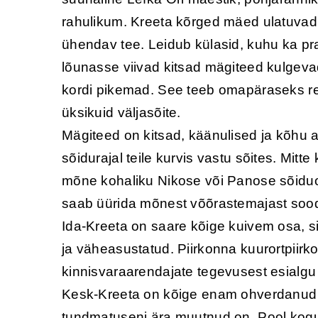
rahulikum. Kreeta kõrged mäed ulatuvad l
ühendav tee. Leidub külasid, kuhu ka pr
lõunasse viivad kitsad mägiteed kulgeva
kordi pikemad. See teeb omapäraseks rend
üksikuid väljasõite.
Mägiteed on kitsad, käänulised ja kõhu a
sõidurajal teile kurvis vastu sõites. Mitte
mõne kohaliku Nikose või Panose sõiduos
saab üürida mõnest võõrastemajast soods
Ida-Kreeta on saare kõige kuivem osa, si
ja väheasustatud. Piirkonna kuurortpiirko
kinnisvaraarendajate tegevusest esialgu
Kesk-Kreeta on kõige enam ohverdanud puh
tundmatuseni ära muutnud on. Pool kogu s