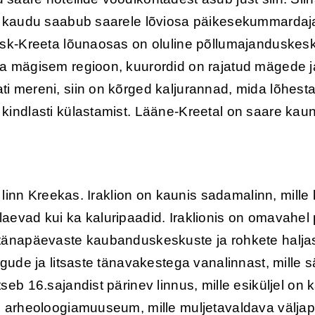
ma kaudu saabub saarele lõviosa päikesekummardaja
esk-Kreeta lõunaosas on oluline põllumajanduskes
a mägisem regioon, kuurordid on rajatud mägede ja
i mereni, siin on kõrged kaljurannad, mida lõhest
kindlasti külastamist. Lääne-Kreetal on saare ka
s linn Kreekas. Iraklion on kaunis sadamalinn, mille
aevad kui ka kaluripaadid. Iraklionis on omavahel
 tänapäevaste kaubanduskeskuste ja rohkete halja
rgude ja litsaste tänavakestega vanalinnast, mille 
seb 16.sajandist pärinev linnus, mille esiküljel on
i arheoloogiamuuseum, mille muljetavaldava välja