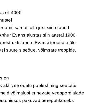
s oli 4000
mustel
ruumi, samuti olla just siin elanud
Arthur Evans alustas siin aastal 1900
konstruktsioone. Evansi teooriate üle
eksi suure siseõue, võimsate treppide,
ks on
 aktiivse ööelu poolest ning seetõttu
meid võimalusi erinevate veespordialade
 Hersonissos pakuvad perepuhkuseks