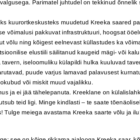
nvalgusega. Parimatel juhtudel on tekkinud õnnelik
eks kuurortkeskusteks muudetud Kreeka saared pak
e võimalusi pakkuvat infrastruktuuri, hoogsat ööel
ut võlu ning kõigest eelnevast küllastudes ka või
oonilise elustiili säilitanud kaugeid mägi- või kalu
a tavern, iseloomuliku külapildi hulka kuuluvad ta
arutavad, puude varjus lamavad palavusest kurnatud
aokubud või miskit muud vajalikku.
s ja ei jää tähelepanuta. Kreeklane on külalislahke,
tsub teid ligi. Minge kindlasti – te saate tõenäolisel
 Tulge meiega avastama Kreeka saarte võlu ja ilu
ge: see on kõige rikkama ajalooga Kreeka saar, k