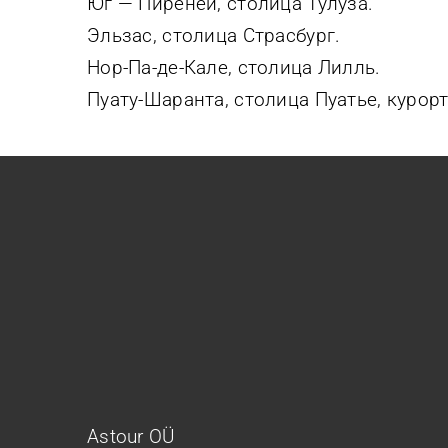
Юг — Пиренеи, столица Тулуза.
Эльзас, столица Страсбург.
Нор-Па-де-Кале, столица Лилль.
Пуату-Шаранта, столица Пуатье, курор
Astour OÜ