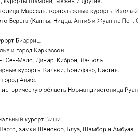
), курорты Шамони, Межев и другие.
толица Марсель, горнолыжные курорты Изола-20
 Берега (Канны, Ницца, Антиб и Жуан-ле-Пен, 
урорт Биарриц.
лье и город Каркассон.
ы Сен-Мало, Динар, Киброн, Ла-Боль.
ярные курорты Кальви, Бонифачо, Бастия.
 город Анже.
 историческую область Нормандиястолица Руан,
мальный курорт Виши.
Шартр, замки Шенонсо, Блуа, Шамбор и Амбуаз.