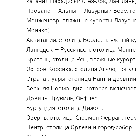
катания Парадиски (Лез-Арк, Ла-Плань
Прованс — Альпы — Лазурный Бере, гс
Монженевр, пляжные курорты Лазурного
Монако).
Аквитания, столица Бордо, пляжный к
Лангедок — Руссильон, столица Монпе
Бретань, столица Рен, пляжные курорт
Остров Корсика, столица Аяччо, попул
Страна Луары, столица Нант и древний
Верхняя Нормандия, которая включает
Довиль, Трувиль, Онфлер.
Бургундия, столица Дижон.
Овернь, столица Клермон-Ферран, тер
Центр, столица Орлеан и город-собор 