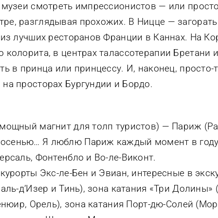
в музеи смотреть импрессионистов — или просто
ре, разглядывая прохожих. В Ницце — загорать 
 из лучших ресторанов Франции в Каннах. На К
о колорита, в центрах талассотерапии Бретани 
ть в принца или принцессу. И, наконец, просто
 на просторах Бургундии и Бордо.
мощный магнит для толп туристов) — Париж (Pari
осенью… Я люблю Париж каждый момент в году,
ерсаль, Фонтенбло и Во-ле-Виконт.
 курорты Экс-ле-Бен и Эвиан, интересные в эк
Валь-д’Изер и Тинь), зона катания «Три Долины»
енюир, Орель), зона катания Порт-дю-Солей (Мор